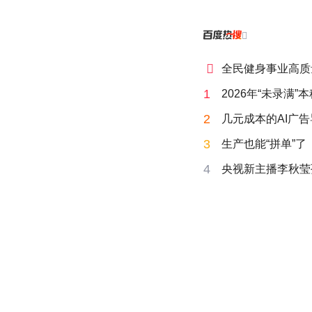


全民健身事业高质
1
2026年“未录满
2
几元成本的AI广
3
生产也能“拼单”了
4
央视新主播李秋莹