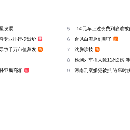
5
量发展
150元车上过夜费到底谁被
6
”本科专业排行榜出炉
台风白海豚到哪了
新
热
7
告导致千万市值蒸发
沈腾演技
热
热
8
检测列车撞人致11死2伤 
9
孙亚鹏亮相
河南刑案嫌犯被抓 逃窜时
新