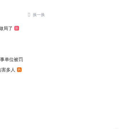

换一换
做局了
新
涉事单位被罚
伤害多人
热