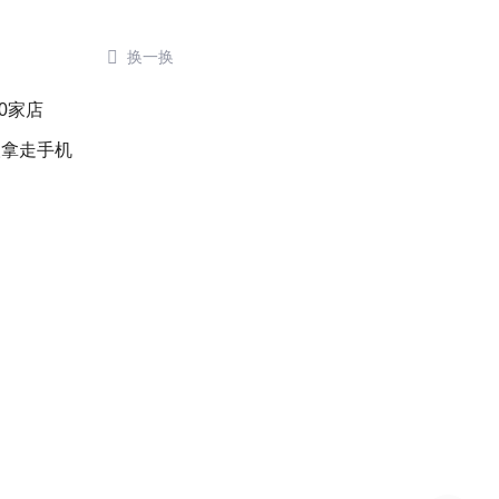

换一换
0家店
人拿走手机