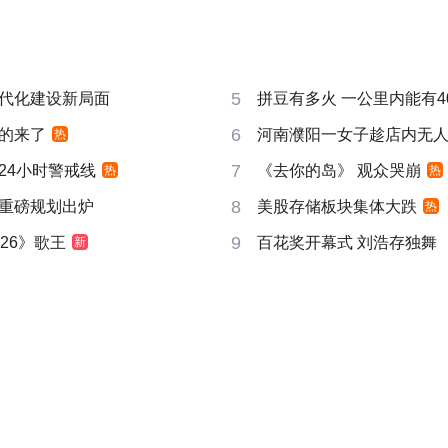
5
代化建设新局面
拼豆有多火 一公里内能有4
6
的来了
河南濮阳一女子趁店内无
热
7
24小时警戒线
《去你的岛》 观众哭崩
热
热
8
重磅规划出炉
美股存储板块集体大跌
热
9
26》歌王
百花奖开幕式 刘浩存独舞
新