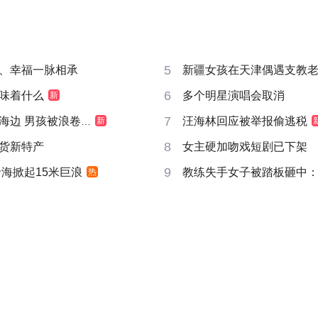
5
、幸福一脉相承
新疆女孩在天津偶遇支教
6
味着什么
多个明星演唱会取消
新
7
边 男孩被浪卷走
汪海林回应被举报偷逃税
新
8
货新特产
女主硬加吻戏短剧已下架
9
沿海掀起15米巨浪
教练失手女子被踏板砸中
热