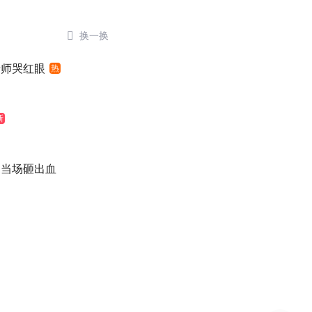

换一换
老师哭红眼
热
新
：当场砸出血